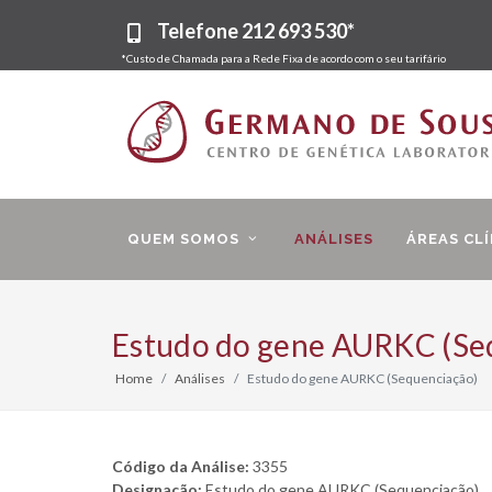
Telefone
212 693 530*
*Custo de Chamada para a Rede Fixa de acordo com o seu tarifário
QUEM SOMOS
ANÁLISES
ÁREAS CLÍ
Estudo do gene AURKC (Se
Home
Análises
Estudo do gene AURKC (Sequenciação)
Código da Análise:
3355
Designação:
Estudo do gene AURKC (Sequenciação)