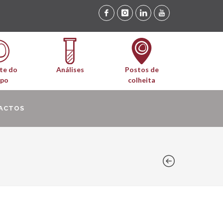
te do
Análises
Postos de
upo
colheita
ACTOS