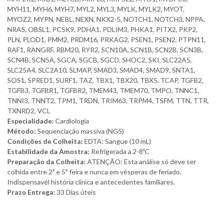
MYH11, MYH6, MYH7, MYL2, MYL3, MYLK, MYLK2, MYOT,
MYOZ2, MYPN, NEBL, NEXN, NKX2-5, NOTCH1, NOTCH3, NPPA,
NRAS, OBSL1, PCSK9, PDHA1, PDLIM3, PHKA1, PITX2, PKP2,
PLN, PLOD1, PMM2, PRDM16, PRKAG2, PSEN1, PSEN2, PTPN11,
RAF1, RANGRF, RBM20, RYR2, SCN10A, SCN1B, SCN2B, SCN3B,
SCN4B, SCN5A, SGCA, SGCB, SGCD, SHOC2, SKI, SLC22A5,
SLC25A4, SLC2A10, SLMAP, SMAD3, SMAD4, SMAD9, SNTA1,
SOS1, SPRED1, SURF1, TAZ, TBX1, TBX20, TBX5, TCAP, TGFB2,
TGFB3, TGFBR1, TGFBR2, TMEM43, TMEM70, TMPO, TNNC1,
TNNI3, TNNT2, TPM1, TRDN, TRIM63, TRPM4, TSFM, TTN, TTR,
TXNRD2, VCL
Especialidade:
Cardiologia
Método:
Sequenciação massiva (NGS)
Condições de Colheita:
EDTA: Sangue (10 mL)
Estabilidade da Amostra:
Refrigerada a 2-8ºC
Preparação da Colheita:
ATENÇÃO: Esta análise só deve ser
colhida entre 2ª e 5ª feira e nunca em vésperas de feriado.
Indispensavél história clínica e antecedentes familiares.
Prazo Entrega:
33 Dias úteis