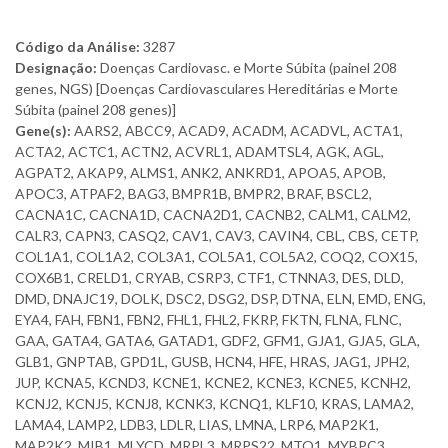
Código da Análise:
3287
Designação:
Doenças Cardiovasc. e Morte Súbita (painel 208
genes, NGS) [Doenças Cardiovasculares Hereditárias e Morte
Súbita (painel 208 genes)]
Gene(s):
AARS2, ABCC9, ACAD9, ACADM, ACADVL, ACTA1,
ACTA2, ACTC1, ACTN2, ACVRL1, ADAMTSL4, AGK, AGL,
AGPAT2, AKAP9, ALMS1, ANK2, ANKRD1, APOA5, APOB,
APOC3, ATPAF2, BAG3, BMPR1B, BMPR2, BRAF, BSCL2,
CACNA1C, CACNA1D, CACNA2D1, CACNB2, CALM1, CALM2,
CALR3, CAPN3, CASQ2, CAV1, CAV3, CAVIN4, CBL, CBS, CETP,
COL1A1, COL1A2, COL3A1, COL5A1, COL5A2, COQ2, COX15,
COX6B1, CRELD1, CRYAB, CSRP3, CTF1, CTNNA3, DES, DLD,
DMD, DNAJC19, DOLK, DSC2, DSG2, DSP, DTNA, ELN, EMD, ENG,
EYA4, FAH, FBN1, FBN2, FHL1, FHL2, FKRP, FKTN, FLNA, FLNC,
GAA, GATA4, GATA6, GATAD1, GDF2, GFM1, GJA1, GJA5, GLA,
GLB1, GNPTAB, GPD1L, GUSB, HCN4, HFE, HRAS, JAG1, JPH2,
JUP, KCNA5, KCND3, KCNE1, KCNE2, KCNE3, KCNE5, KCNH2,
KCNJ2, KCNJ5, KCNJ8, KCNK3, KCNQ1, KLF10, KRAS, LAMA2,
LAMA4, LAMP2, LDB3, LDLR, LIAS, LMNA, LRP6, MAP2K1,
MAP2K2, MIB1, MLYCD, MRPL3, MRPS22, MTO1, MYBPC3,