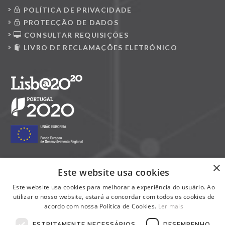
POLÍTICA DE PRIVACIDADE
PROTECÇÃO DE DADOS
CONSULTAR REQUISIÇÕES
LIVRO DE RECLAMAÇÕES ELETRÓNICO
×
Este website usa cookies
Siga-nos nas redes sociais:
Este website usa cookies para melhorar a experiência do usuário. Ao
utilizar o nosso website, estará a concordar com todos os cookies de
acordo com nossa Política de Cookies.
Ler mais
ESTRITAMENTE NECESSÁRIOS
DESEMPENHO