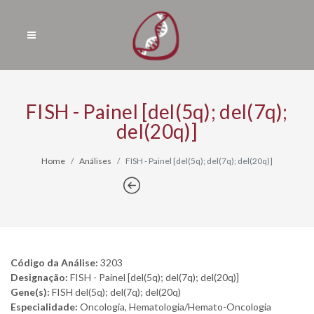
FISH - Painel [del(5q); del(7q);
del(20q)]
Home
Análises
FISH - Painel [del(5q); del(7q); del(20q)]
Código da Análise:
3203
Designação:
FISH - Painel [del(5q); del(7q); del(20q)]
Gene(s):
FISH del(5q); del(7q); del(20q)
Especialidade:
Oncologia, Hematologia/Hemato-Oncologia