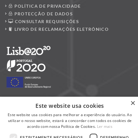
POLÍTICA DE PRIVACIDADE
PROTECÇÃO DE DADOS
CONSULTAR REQUISIÇÕES
LIVRO DE RECLAMAÇÕES ELETRÓNICO
×
Este website usa cookies
Siga-nos nas redes sociais:
Este website usa cookies para melhorar a experiência do usuário. Ao
utilizar o nosso website, estará a concordar com todos os cookies de
acordo com nossa Política de Cookies.
Ler mais
ESTRITAMENTE NECESSÁRIOS
DESEMPENHO