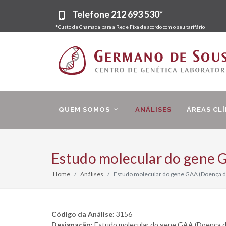
Telefone
212 693 530*
*Custo de Chamada para a Rede Fixa de acordo com o seu tarifário
QUEM SOMOS
ANÁLISES
ÁREAS CLÍ
Estudo molecular do gene
Home
Análises
Estudo molecular do gene GAA (Doença 
Código da Análise:
3156
Designação:
Estudo molecular do gene GAA (Doença 