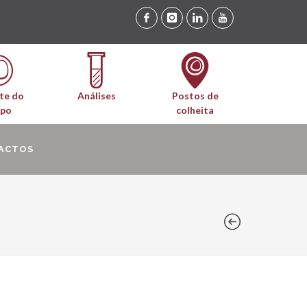
te do
Análises
Postos de
upo
colheita
ACTOS