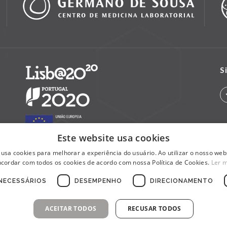
S
Este website usa cookies
 usa cookies para melhorar a experiência do usuário. Ao utilizar o nosso webs
cordar com todos os cookies de acordo com nossa Política de Cookies.
Ler 
NECESSÁRIOS
DESEMPENHO
DIRECIONAMENTO
ACEITAR TODOS
RECUSAR TODOS