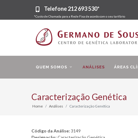
Telefone
212 693 530*
*Custo de Chamada para a Rede Fixa de acordo com o seu tarifário
QUEM SOMOS
ANÁLISES
ÁREAS CLÍ
Caracterização Genética
Home
Análises
Caracterização Genética
Código da Análise:
3149
Designação:
Caracterização Genética