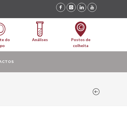
te do
Análises
Postos de
upo
colheita
ACTOS