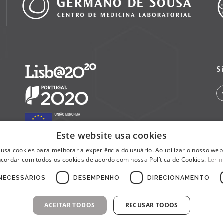
S
Este website usa cookies
 usa cookies para melhorar a experiência do usuário. Ao utilizar o nosso webs
cordar com todos os cookies de acordo com nossa Política de Cookies.
Ler 
NECESSÁRIOS
DESEMPENHO
DIRECIONAMENTO
ACEITAR TODOS
RECUSAR TODOS