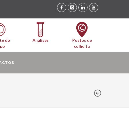
te do
Análises
Postos de
upo
colheita
ACTOS