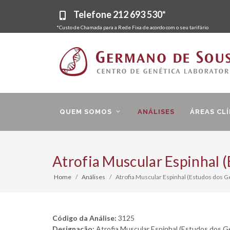
Telefone
212 693 530*
*Custo de Chamada para a Rede Fixa de acordo com o seu tarifário
QUEM SOMOS
ANÁLISES
ÁREAS CLÍ
Atrofia Muscular Espinhal
Home
Análises
Atrofia Muscular Espinhal (Estudos dos
Código da Análise:
3125
Designação:
Atrofia Muscular Espinhal (Estudos dos