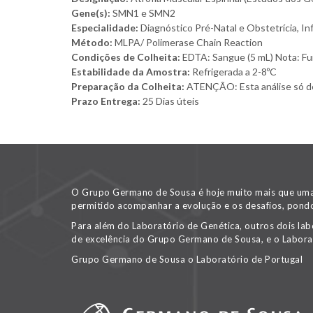
Gene(s):
SMN1 e SMN2
Especialidade:
Diagnóstico Pré-Natal e Obstetrícia, In
Método:
MLPA/ Polimerase Chain Reaction
Condições de Colheita:
EDTA: Sangue (5 mL) Nota: Fund
Estabilidade da Amostra:
Refrigerada a 2-8ºC
Preparação da Colheita:
ATENÇÃO: Esta análise só deve
Prazo Entrega:
25 Dias úteis
O Grupo Germano de Sousa é hoje muito mais que uma v
permitido acompanhar a evolução e os desafios, pondo
Para além do Laboratório de Genética, outros dois lab
de excelência do Grupo Germano de Sousa, e o Labora
Grupo Germano de Sousa o Laboratório de Portugal