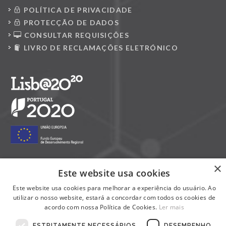
POLÍTICA DE PRIVACIDADE
PROTECÇÃO DE DADOS
CONSULTAR REQUISIÇÕES
LIVRO DE RECLAMAÇÕES ELETRÓNICO
×
Este website usa cookies
Siga-nos nas redes sociais:
Este website usa cookies para melhorar a experiência do usuário. Ao
utilizar o nosso website, estará a concordar com todos os cookies de
acordo com nossa Política de Cookies.
Ler mais
ESTRITAMENTE NECESSÁRIOS
DESEMPENHO