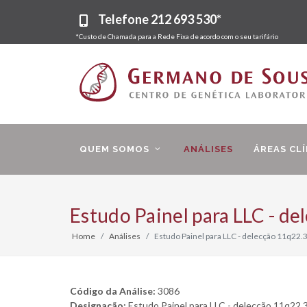
Telefone
212 693 530*
*Custo de Chamada para a Rede Fixa de acordo com o seu tarifário
QUEM SOMOS
ANÁLISES
ÁREAS CLÍ
Estudo Painel para LLC - de
Home
Análises
Estudo Painel para LLC - delecção 11q22.
Código da Análise:
3086
Designação:
Estudo Painel para LLC - delecção 11q22.