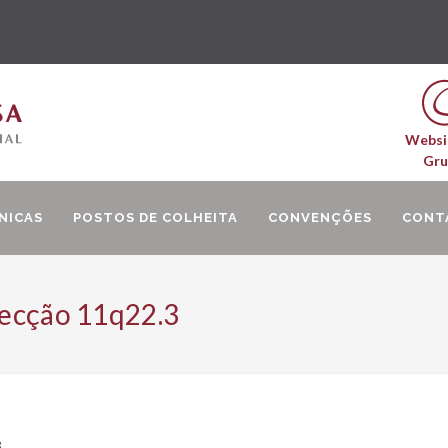
Websi
Gr
NICAS
POSTOS DE COLHEITA
CONVENÇÕES
CONT
lecção 11q22.3
3
3