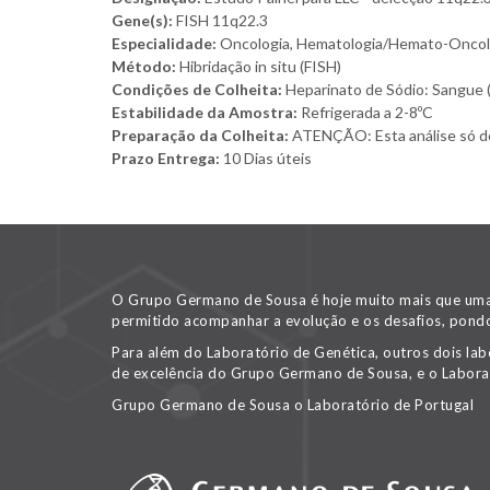
Gene(s):
FISH 11q22.3
Especialidade:
Oncologia, Hematologia/Hemato-Oncol
Método:
Hibridação in situ (FISH)
Condições de Colheita:
Heparinato de Sódio: Sangue (5 
Estabilidade da Amostra:
Refrigerada a 2-8ºC
Preparação da Colheita:
ATENÇÃO: Esta análise só dev
Prazo Entrega:
10 Dias úteis
O Grupo Germano de Sousa é hoje muito mais que uma v
permitido acompanhar a evolução e os desafios, pondo
Para além do Laboratório de Genética, outros dois lab
de excelência do Grupo Germano de Sousa, e o Labora
Grupo Germano de Sousa o Laboratório de Portugal