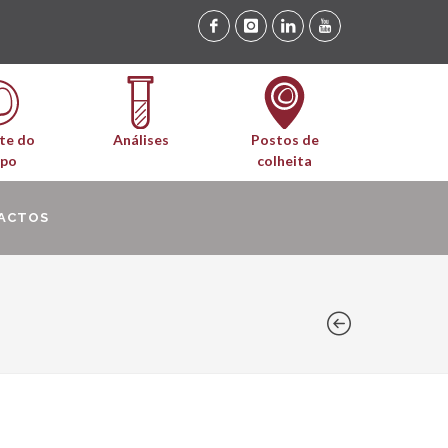
te do
Análises
Postos de
upo
colheita
ACTOS