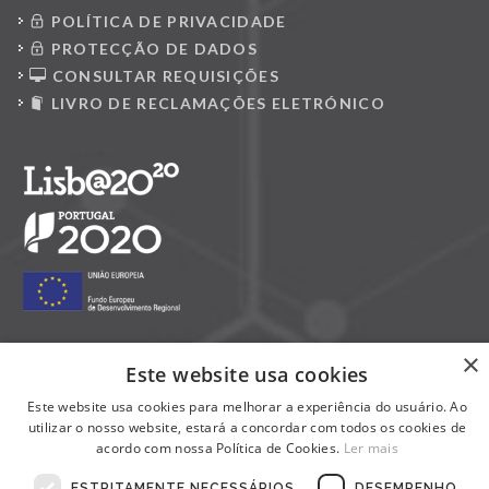
POLÍTICA DE PRIVACIDADE
PROTECÇÃO DE DADOS
CONSULTAR REQUISIÇÕES
LIVRO DE RECLAMAÇÕES ELETRÓNICO
×
Este website usa cookies
Siga-nos nas redes sociais:
Este website usa cookies para melhorar a experiência do usuário. Ao
utilizar o nosso website, estará a concordar com todos os cookies de
acordo com nossa Política de Cookies.
Ler mais
ESTRITAMENTE NECESSÁRIOS
DESEMPENHO