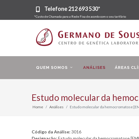
Telefone
212 693 530*
*Custo de Chamada para a Rede Fixa de acordo com o seu tarifário
QUEM SOMOS
ANÁLISES
ÁREAS CLÍ
Estudo molecular da hemo
Home
Análises
Estudo molecular da hemocromatose [EM
Código da Análise:
3016
Designação:
Estudo molecular da hemocromatose [EM