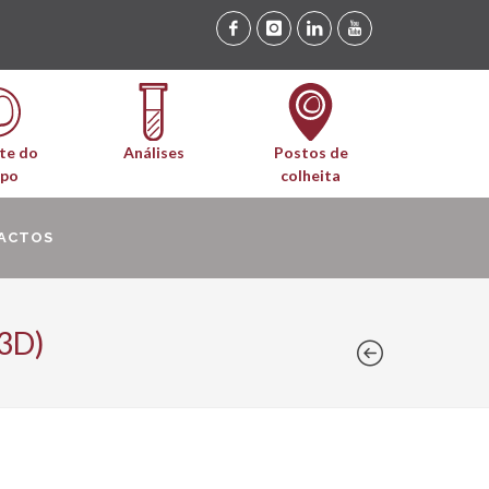
te do
Análises
Postos de
upo
colheita
ACTOS
3D)