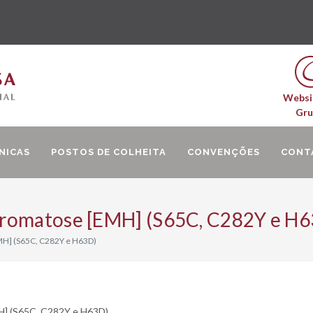
Websi
Gr
NICAS
POSTOS DE COLHEITA
CONVENÇÕES
CONT
cromatose [EMH] (S65C, C282Y e H6
H] (S65C, C282Y e H63D)
H] (S65C, C282Y e H63D)