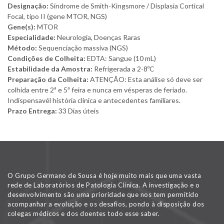
Designação:
Síndrome de Smith-Kingsmore / Displasia Cortical
Focal, tipo II (gene MTOR, NGS)
Gene(s):
MTOR
Especialidade:
Neurologia, Doenças Raras
Método:
Sequenciação massiva (NGS)
Condições de Colheita:
EDTA: Sangue (10 mL)
Estabilidade da Amostra:
Refrigerada a 2-8ºC
Preparação da Colheita:
ATENÇÃO: Esta análise só deve ser
colhida entre 2ª e 5ª feira e nunca em vésperas de feriado.
Indispensavél história clínica e antecedentes familiares.
Prazo Entrega:
33 Dias úteis
O Grupo Germano de Sousa é hoje muito mais que uma vasta
rede de Laboratórios de Patologia Clínica. A investigação e o
desenvolvimento são uma prioridade que nos tem permitido
acompanhar a evolução e os desafios, pondo à disposição dos
colegas médicos e dos doentes todo esse saber.