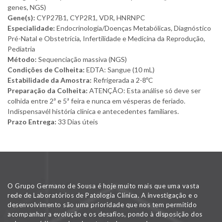
genes, NGS)
Gene(s):
CYP27B1, CYP2R1, VDR, HNRNPC
Especialidade:
Endocrinologia/Doenças Metabólicas, Diagnóstico
Pré-Natal e Obstetrícia, Infertilidade e Medicina da Reprodução,
Pediatria
Método:
Sequenciação massiva (NGS)
Condições de Colheita:
EDTA: Sangue (10 mL)
Estabilidade da Amostra:
Refrigerada a 2-8ºC
Preparação da Colheita:
ATENÇÃO: Esta análise só deve ser
colhida entre 2ª e 5ª feira e nunca em vésperas de feriado.
Indispensavél história clínica e antecedentes familiares.
Prazo Entrega:
33 Dias úteis
O Grupo Germano de Sousa é hoje muito mais que uma vasta
rede de Laboratórios de Patologia Clínica. A investigação e o
desenvolvimento são uma prioridade que nos tem permitido
acompanhar a evolução e os desafios, pondo à disposição dos