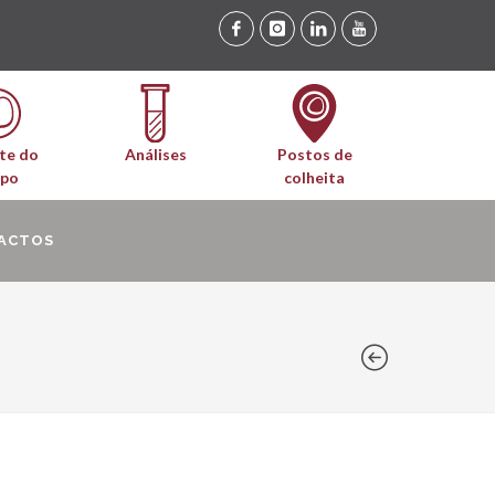
te do
Análises
Postos de
upo
colheita
ACTOS