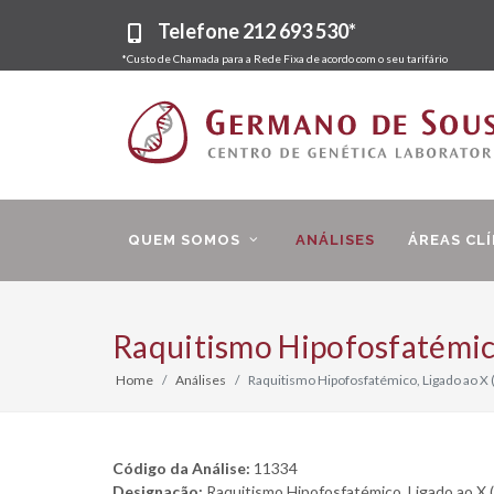
Telefone
212 693 530*
*Custo de Chamada para a Rede Fixa de acordo com o seu tarifário
QUEM SOMOS
ANÁLISES
ÁREAS CLÍ
Raquitismo Hipofosfatémic
Home
Análises
Raquitismo Hipofosfatémico, Ligado ao X
Código da Análise:
11334
Designação:
Raquitismo Hipofosfatémico, Ligado ao X