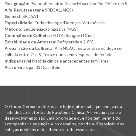
Designação:
Pseudohermafroditismo Masculino Por Défice em 5-
Alfa-Redutase (gene SRD5A1, NGS)
Gene(s):
SRD5A1
Especialidade:
Endocrinologia/Doenças Metabólicas
Método:
Sequenciação massiva (NGS)
Condições de Colheita:
EDTA: Sangue (10 mL)
Estabilidade da Amostra:
Refrigerada a 2-8ºC
Preparação da Colheita:
ATENÇÃO: Esta análise só deve ser
colhida entre 2ª e 5ª feira e nunca em vésperas de feriado.
Indispensavél história clínica e antecedentes familiares.
Prazo Entrega:
33 Dias úteis
O Grupo Germano de Sousa é hoje muito mais que uma vasta
rede de Laboratórios de Patologia Clínica. A investigação e o
desenvolvimento são uma prioridade que nos tem permitido
acompanhar a evolução e os desafios, pondo à disposição dos
colegas médicos e dos doentes todo esse saber.