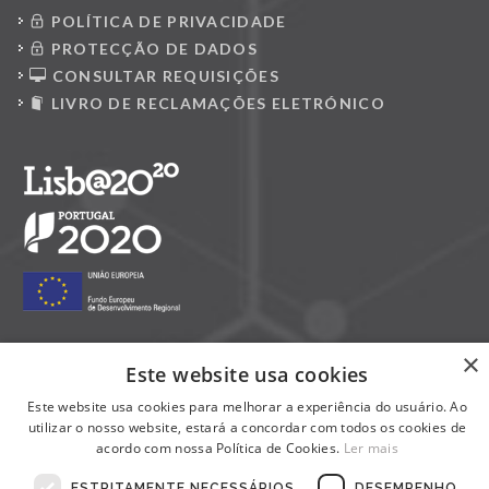
POLÍTICA DE PRIVACIDADE
PROTECÇÃO DE DADOS
CONSULTAR REQUISIÇÕES
LIVRO DE RECLAMAÇÕES ELETRÓNICO
×
Este website usa cookies
Siga-nos nas redes sociais:
Este website usa cookies para melhorar a experiência do usuário. Ao
utilizar o nosso website, estará a concordar com todos os cookies de
acordo com nossa Política de Cookies.
Ler mais
ESTRITAMENTE NECESSÁRIOS
DESEMPENHO