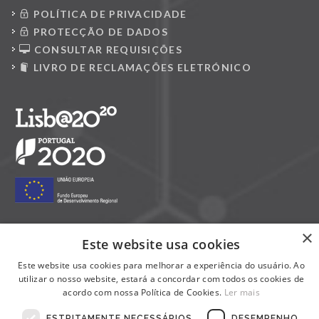
POLÍTICA DE PRIVACIDADE
PROTECÇÃO DE DADOS
CONSULTAR REQUISIÇÕES
LIVRO DE RECLAMAÇÕES ELETRÓNICO
×
Este website usa cookies
Siga-nos nas redes sociais:
Este website usa cookies para melhorar a experiência do usuário. Ao
utilizar o nosso website, estará a concordar com todos os cookies de
acordo com nossa Política de Cookies.
Ler mais
ESTRITAMENTE NECESSÁRIOS
DESEMPENHO