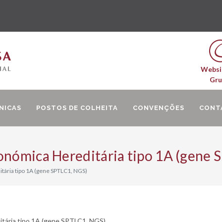
Websi
Gr
NICAS
POSTOS DE COLHEITA
CONVENÇÕES
CONT
onómica Hereditária tipo 1A (gene
tária tipo 1A (gene SPTLC1, NGS)
itária tipo 1A (gene SPTLC1, NGS)