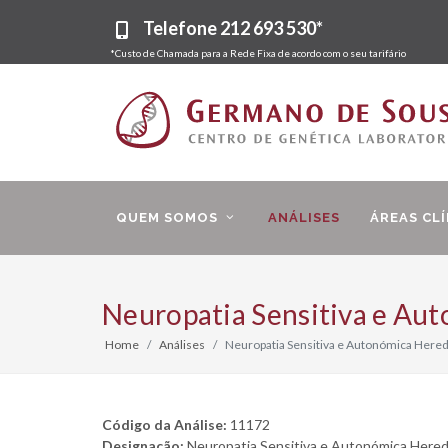
Telefone
212 693 530*
*Custo de Chamada para a Rede Fixa de acordo com o seu tarifário
QUEM SOMOS
ANÁLISES
ÁREAS CLÍ
Neuropatia Sensitiva e Aut
Home
Análises
Neuropatia Sensitiva e Autonómica Heredi
Código da Análise:
11172
Designação:
Neuropatia Sensitiva e Autonómica Hered