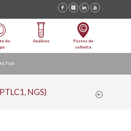
te do
Análises
Postos de
upo
colheita
ACTOS
 SPTLC1, NGS)