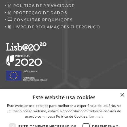
POLÍTICA DE PRIVACIDADE
PROTECÇÃO DE DADOS
CONSULTAR REQUISIÇÕES
LIVRO DE RECLAMAÇÕES ELETRÓNICO
×
Este website usa cookies
Siga-nos nas redes sociais:
Este website usa cookies para melhorar a experiência do usuário. Ao
utilizar o nosso website, estará a concordar com todos os cookies de
acordo com nossa Política de Cookies.
Ler mais
ESTRITAMENTE NECESSÁRIOS
DESEMPENHO