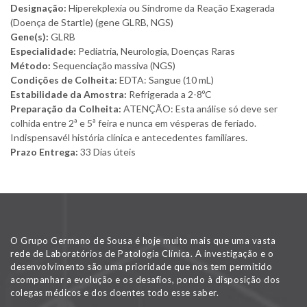
Designação:
Hiperekplexia ou Síndrome da Reação Exagerada
(Doença de Startle) (gene GLRB, NGS)
Gene(s):
GLRB
Especialidade:
Pediatria, Neurologia, Doenças Raras
Método:
Sequenciação massiva (NGS)
Condições de Colheita:
EDTA: Sangue (10 mL)
Estabilidade da Amostra:
Refrigerada a 2-8ºC
Preparação da Colheita:
ATENÇÃO: Esta análise só deve ser
colhida entre 2ª e 5ª feira e nunca em vésperas de feriado.
Indispensavél história clínica e antecedentes familiares.
Prazo Entrega:
33 Dias úteis
O Grupo Germano de Sousa é hoje muito mais que uma vasta
rede de Laboratórios de Patologia Clínica. A investigação e o
desenvolvimento são uma prioridade que nos tem permitido
acompanhar a evolução e os desafios, pondo à disposição dos
colegas médicos e dos doentes todo esse saber.