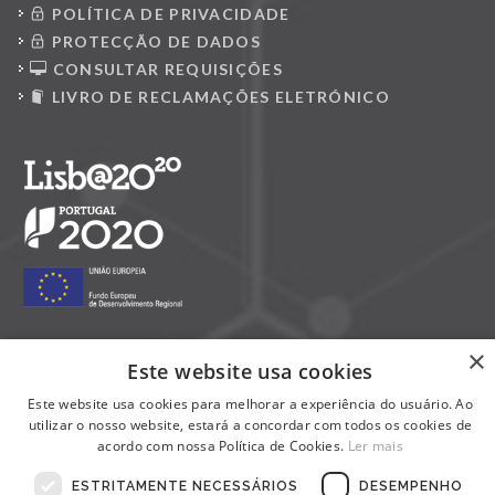
POLÍTICA DE PRIVACIDADE
PROTECÇÃO DE DADOS
CONSULTAR REQUISIÇÕES
LIVRO DE RECLAMAÇÕES ELETRÓNICO
×
Este website usa cookies
Siga-nos nas redes sociais:
Este website usa cookies para melhorar a experiência do usuário. Ao
utilizar o nosso website, estará a concordar com todos os cookies de
acordo com nossa Política de Cookies.
Ler mais
ESTRITAMENTE NECESSÁRIOS
DESEMPENHO