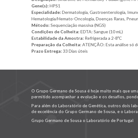
Gene(s):
HPS1
Especialidade:
Dermatologia, Gastroenterologia, Imunol
Hematologia/Hemato-Oncologia, Doenças Raras, Pneu
Método:
Sequenciação massiva (NGS)
Condições de Colheita:
EDTA: Sangue (10 mL)
Estabilidade da Amostra:
Refrigerada a 2-8ºC
Preparação da Colheita:
ATENÇÃO: Esta análise só deve
Prazo Entrega:
33 Dias úteis
O Grupo Germano de Sousa é hoje muito mais que uma v
permitido acompanhar a evolução e os desafios, pondo
Para além do Laboratório de Genética, outros dois lab
de excelência do Grupo Germano de Sousa, e o Labora
Grupo Germano de Sousa o Laboratório de Portugal