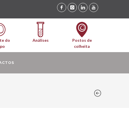
te do
Análises
Postos de
upo
colheita
ACTOS