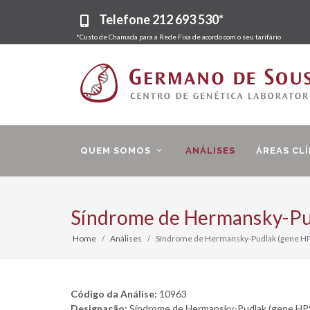
Telefone
212 693 530*
*Custo de Chamada para a Rede Fixa de acordo com o seu tarifário
QUEM SOMOS
ANÁLISES
ÁREAS CLÍ
Síndrome de Hermansky-Pu
Home
Análises
Síndrome de Hermansky-Pudlak (gene HP
Código da Análise:
10963
Designação:
Síndrome de Hermansky-Pudlak (gene HP