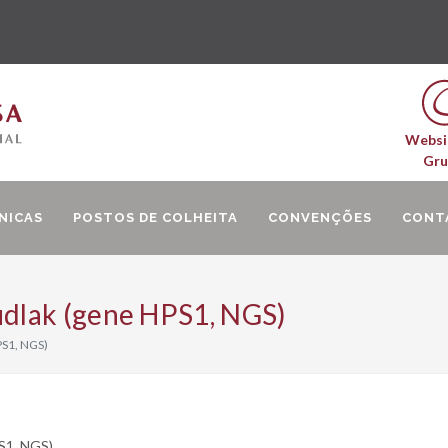
Websi
Gr
NICAS
POSTOS DE COLHEITA
CONVENÇÕES
CONT
dlak (gene HPS1, NGS)
S1, NGS)
S1, NGS)