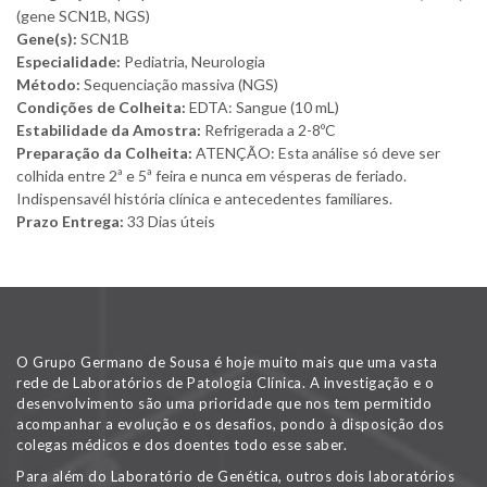
(gene SCN1B, NGS)
Gene(s):
SCN1B
Especialidade:
Pediatria, Neurologia
Método:
Sequenciação massiva (NGS)
Condições de Colheita:
EDTA: Sangue (10 mL)
Estabilidade da Amostra:
Refrigerada a 2-8ºC
Preparação da Colheita:
ATENÇÃO: Esta análise só deve ser
colhida entre 2ª e 5ª feira e nunca em vésperas de feriado.
Indispensavél história clínica e antecedentes familiares.
Prazo Entrega:
33 Dias úteis
O Grupo Germano de Sousa é hoje muito mais que uma vasta
rede de Laboratórios de Patologia Clínica. A investigação e o
desenvolvimento são uma prioridade que nos tem permitido
acompanhar a evolução e os desafios, pondo à disposição dos
colegas médicos e dos doentes todo esse saber.
Para além do Laboratório de Genética, outros dois laboratórios