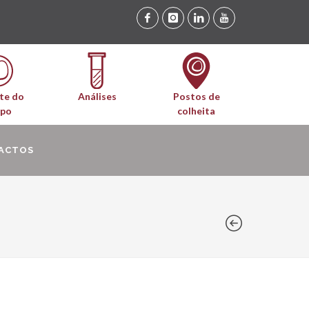
te do
Análises
Postos de
upo
colheita
ACTOS