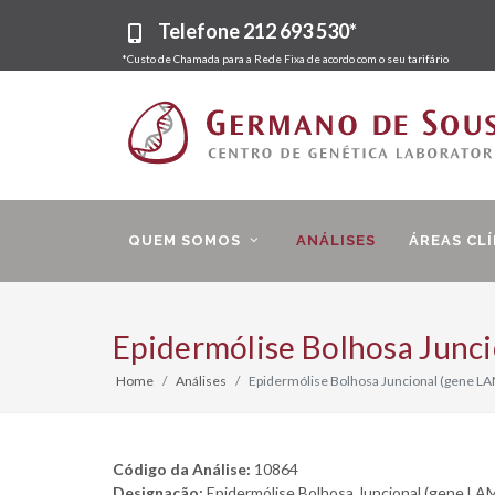
Telefone
212 693 530*
*Custo de Chamada para a Rede Fixa de acordo com o seu tarifário
QUEM SOMOS
ANÁLISES
ÁREAS CLÍ
Epidermólise Bolhosa Junc
Home
Análises
Epidermólise Bolhosa Juncional (gene L
Código da Análise:
10864
Designação:
Epidermólise Bolhosa Juncional (gene LA