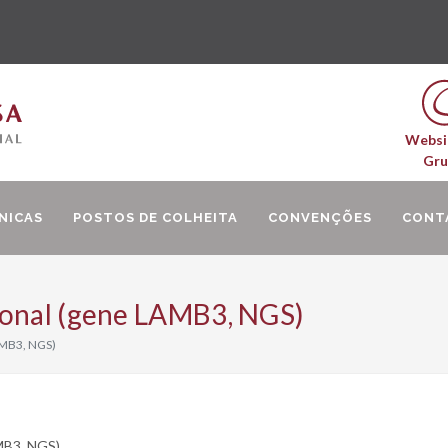
Websi
Gr
NICAS
POSTOS DE COLHEITA
CONVENÇÕES
CONT
ional (gene LAMB3, NGS)
AMB3, NGS)
MB3, NGS)