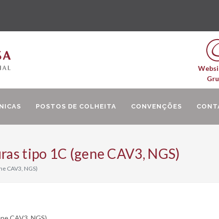
Websi
Gr
NICAS
POSTOS DE COLHEITA
CONVENÇÕES
CONT
uras tipo 1C (gene CAV3, NGS)
gene CAV3, NGS)
gene CAV3, NGS)