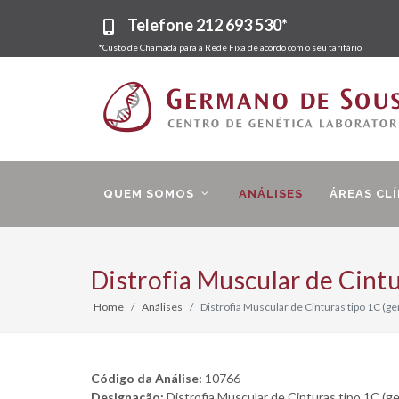
Telefone
212 693 530*
*Custo de Chamada para a Rede Fixa de acordo com o seu tarifário
QUEM SOMOS
ANÁLISES
ÁREAS CLÍ
Distrofia Muscular de Cint
Home
Análises
Distrofia Muscular de Cinturas tipo 1C (
Código da Análise:
10766
Designação:
Distrofia Muscular de Cinturas tipo 1C (