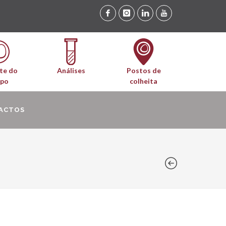
te do
Análises
Postos de
upo
colheita
ACTOS