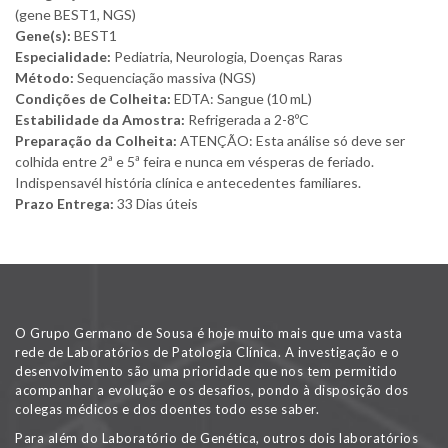
(gene BEST1, NGS)
Gene(s):
BEST1
Especialidade:
Pediatria, Neurologia, Doenças Raras
Método:
Sequenciação massiva (NGS)
Condições de Colheita:
EDTA: Sangue (10 mL)
Estabilidade da Amostra:
Refrigerada a 2-8ºC
Preparação da Colheita:
ATENÇÃO: Esta análise só deve ser
colhida entre 2ª e 5ª feira e nunca em vésperas de feriado.
Indispensavél história clínica e antecedentes familiares.
Prazo Entrega:
33 Dias úteis
O Grupo Germano de Sousa é hoje muito mais que uma vasta
rede de Laboratórios de Patologia Clínica. A investigação e o
desenvolvimento são uma prioridade que nos tem permitido
acompanhar a evolução e os desafios, pondo à disposição dos
colegas médicos e dos doentes todo esse saber.
Para além do Laboratório de Genética, outros dois laboratórios