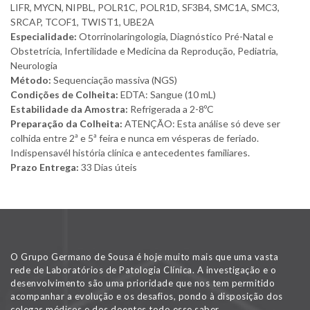
LIFR, MYCN, NIPBL, POLR1C, POLR1D, SF3B4, SMC1A, SMC3,
SRCAP, TCOF1, TWIST1, UBE2A
Especialidade:
Otorrinolaringologia, Diagnóstico Pré-Natal e
Obstetrícia, Infertilidade e Medicina da Reprodução, Pediatria,
Neurologia
Método:
Sequenciação massiva (NGS)
Condições de Colheita:
EDTA: Sangue (10 mL)
Estabilidade da Amostra:
Refrigerada a 2-8ºC
Preparação da Colheita:
ATENÇÃO: Esta análise só deve ser
colhida entre 2ª e 5ª feira e nunca em vésperas de feriado.
Indispensavél história clínica e antecedentes familiares.
Prazo Entrega:
33 Dias úteis
O Grupo Germano de Sousa é hoje muito mais que uma vasta
rede de Laboratórios de Patologia Clínica. A investigação e o
desenvolvimento são uma prioridade que nos tem permitido
acompanhar a evolução e os desafios, pondo à disposição dos
colegas médicos e dos doentes todo esse saber.