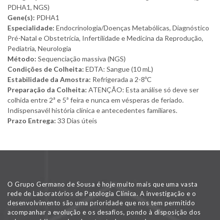
PDHA1, NGS)
Gene(s):
PDHA1
Especialidade:
Endocrinologia/Doenças Metabólicas, Diagnóstico
Pré-Natal e Obstetrícia, Infertilidade e Medicina da Reprodução,
Pediatria, Neurologia
Método:
Sequenciação massiva (NGS)
Condições de Colheita:
EDTA: Sangue (10 mL)
Estabilidade da Amostra:
Refrigerada a 2-8ºC
Preparação da Colheita:
ATENÇÃO: Esta análise só deve ser
colhida entre 2ª e 5ª feira e nunca em vésperas de feriado.
Indispensavél história clínica e antecedentes familiares.
Prazo Entrega:
33 Dias úteis
O Grupo Germano de Sousa é hoje muito mais que uma vasta
rede de Laboratórios de Patologia Clínica. A investigação e o
desenvolvimento são uma prioridade que nos tem permitido
acompanhar a evolução e os desafios, pondo à disposição dos