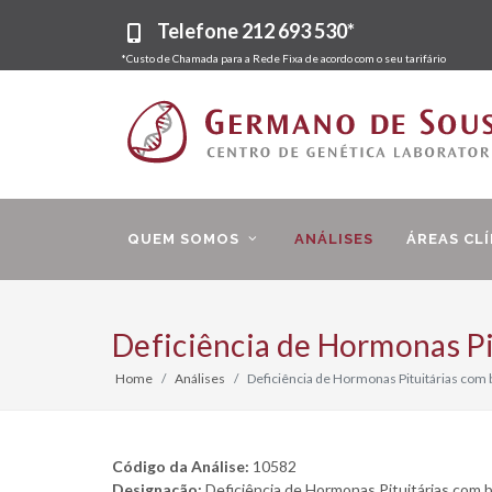
Telefone
212 693 530*
*Custo de Chamada para a Rede Fixa de acordo com o seu tarifário
QUEM SOMOS
ANÁLISES
ÁREAS CLÍ
Deficiência de Hormonas P
Home
Análises
Deficiência de Hormonas Pituitárias com
Código da Análise:
10582
Designação:
Deficiência de Hormonas Pituitárias com