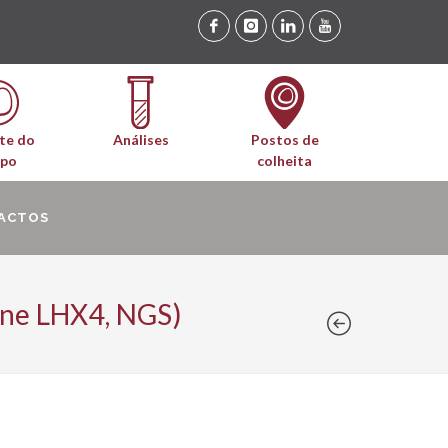
te do
Análises
Postos de
upo
colheita
ACTOS
ene LHX4, NGS)