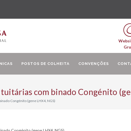
Websi
Gr
NICAS
POSTOS DE COLHEITA
CONVENÇÕES
CONT
ituitárias com binado Congénito (g
 binado Congénito (gene LHX4, NGS)
 binado Congénito (gene LHX4, NGS)