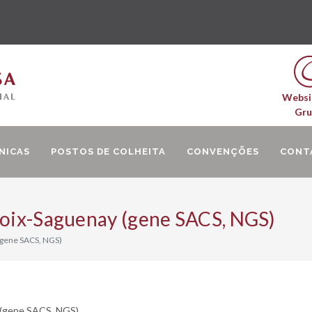
Websi
Gr
NICAS
POSTOS DE COLHEITA
CONVENÇÕES
CONT
voix-Saguenay (gene SACS, NGS)
(gene SACS, NGS)
 (gene SACS, NGS)