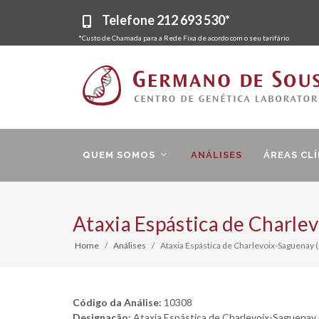
Telefone
212 693 530*
*Custo de Chamada para a Rede Fixa de acordo com o seu tarifário
QUEM SOMOS
ANÁLISES
ÁREAS CLÍ
Ataxia Espástica de Charle
Home
Análises
Ataxia Espástica de Charlevoix-Saguenay 
Código da Análise:
10308
Designação:
Ataxia Espástica de Charlevoix-Saguenay