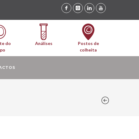
te do
Análises
Postos de
upo
colheita
ACTOS