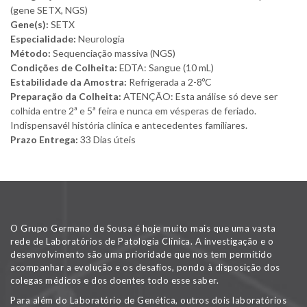
(gene SETX, NGS)
Gene(s):
SETX
Especialidade:
Neurologia
Método:
Sequenciação massiva (NGS)
Condições de Colheita:
EDTA: Sangue (10 mL)
Estabilidade da Amostra:
Refrigerada a 2-8ºC
Preparação da Colheita:
ATENÇÃO: Esta análise só deve ser
colhida entre 2ª e 5ª feira e nunca em vésperas de feriado.
Indispensavél história clínica e antecedentes familiares.
Prazo Entrega:
33 Dias úteis
O Grupo Germano de Sousa é hoje muito mais que uma vasta
rede de Laboratórios de Patologia Clínica. A investigação e o
desenvolvimento são uma prioridade que nos tem permitido
acompanhar a evolução e os desafios, pondo à disposição dos
colegas médicos e dos doentes todo esse saber.
Para além do Laboratório de Genética, outros dois laboratórios