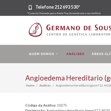
Telefone
212 693 530*
*Custo de Chamada para a Rede Fixa de acordo com o seu tarifário
QUEM SOMOS
ANÁLISES
ÁREAS CLÍ
Angioedema Hereditario (g
Home
Análises
Angioedema Hereditario (gene F12, NGS)
Código da Análise:
10275
Designação:
Angioedema Hereditario (gene F12, NGS)