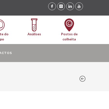
te do
Análises
Postos de
upo
colheita
ACTOS