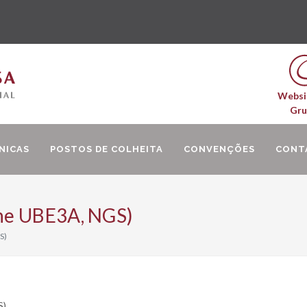
Websi
Gr
NICAS
POSTOS DE COLHEITA
CONVENÇÕES
CONT
ne UBE3A, NGS)
S)
S)