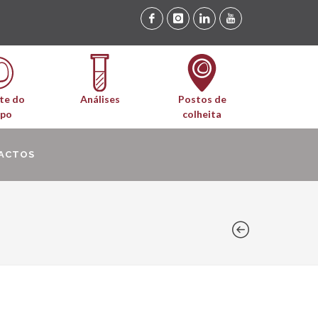
te do
Análises
Postos de
upo
colheita
ACTOS