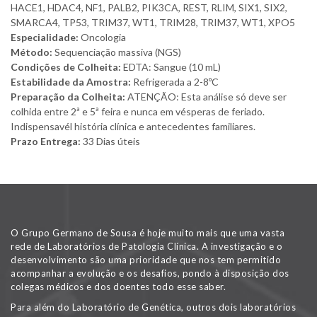
HACE1, HDAC4, NF1, PALB2, PIK3CA, REST, RLIM, SIX1, SIX2,
SMARCA4, TP53, TRIM37, WT1, TRIM28, TRIM37, WT1, XPO5
Especialidade:
Oncologia
Método:
Sequenciação massiva (NGS)
Condições de Colheita:
EDTA: Sangue (10 mL)
Estabilidade da Amostra:
Refrigerada a 2-8ºC
Preparação da Colheita:
ATENÇÃO: Esta análise só deve ser
colhida entre 2ª e 5ª feira e nunca em vésperas de feriado.
Indispensavél história clínica e antecedentes familiares.
Prazo Entrega:
33 Dias úteis
O Grupo Germano de Sousa é hoje muito mais que uma vasta
rede de Laboratórios de Patologia Clínica. A investigação e o
desenvolvimento são uma prioridade que nos tem permitido
acompanhar a evolução e os desafios, pondo à disposição dos
colegas médicos e dos doentes todo esse saber.
Para além do Laboratório de Genética, outros dois laboratórios