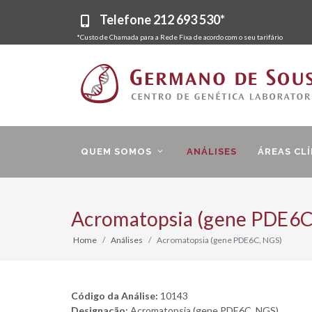
Telefone
212 693 530*
*Custo de Chamada para a Rede Fixa de acordo com o seu tarifário
QUEM SOMOS
ANÁLISES
ÁREAS CLÍ
Acromatopsia (gene PDE6C
Home
Análises
Acromatopsia (gene PDE6C, NGS)
Código da Análise:
10143
Designação:
Acromatopsia (gene PDE6C, NGS)