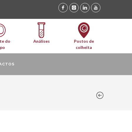
te do
Análises
Postos de
upo
colheita
ACTOS