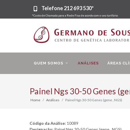
Telefone
212 693 530*
*Custo de Chamada para a Rede Fixa de acordo com o seu tarifário
QUEM SOMOS
ANÁLISES
ÁREAS CLÍ
Painel Ngs 30-50 Genes (ge
Home
Análises
Painel Ngs 30-50 Genes (gene , NGS)
Código da Análise:
10089
Designação:
Painel Ngs 30-50 Genes (gene , NGS)