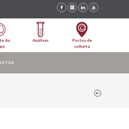
te do
Análises
Postos de
upo
colheita
ACTOS