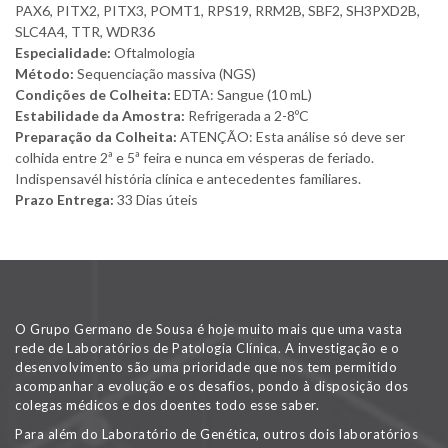
PAX6, PITX2, PITX3, POMT1, RPS19, RRM2B, SBF2, SH3PXD2B,
SLC4A4, TTR, WDR36
Especialidade:
Oftalmologia
Método:
Sequenciação massiva (NGS)
Condições de Colheita:
EDTA: Sangue (10 mL)
Estabilidade da Amostra:
Refrigerada a 2-8ºC
Preparação da Colheita:
ATENÇÃO: Esta análise só deve ser
colhida entre 2ª e 5ª feira e nunca em vésperas de feriado.
Indispensavél história clínica e antecedentes familiares.
Prazo Entrega:
33 Dias úteis
O Grupo Germano de Sousa é hoje muito mais que uma vasta
rede de Laboratórios de Patologia Clínica. A investigação e o
desenvolvimento são uma prioridade que nos tem permitido
acompanhar a evolução e os desafios, pondo à disposição dos
colegas médicos e dos doentes todo esse saber.
Para além do Laboratório de Genética, outros dois laboratórios