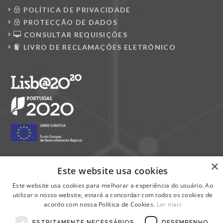
POLÍTICA DE PRIVACIDADE
PROTECÇÃO DE DADOS
CONSULTAR REQUISIÇÕES
LIVRO DE RECLAMAÇÕES ELETRÓNICO
×
Este website usa cookies
Siga-nos nas redes sociais:
Este website usa cookies para melhorar a experiência do usuário. Ao
utilizar o nosso website, estará a concordar com todos os cookies de
acordo com nossa Política de Cookies.
Ler mais
ESTRITAMENTE NECESSÁRIOS
DESEMPENHO