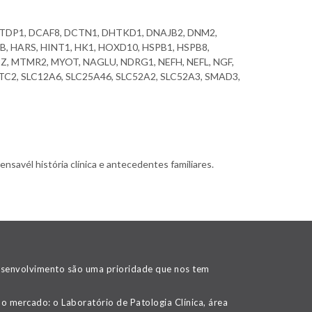
 CTDP1, DCAF8, DCTN1, DHTKD1, DNAJB2, DNM2,
B, HARS, HINT1, HK1, HOXD10, HSPB1, HSPB8,
PZ, MTMR2, MYOT, NAGLU, NDRG1, NEFH, NEFL, NGF,
TC2, SLC12A6, SLC25A46, SLC52A2, SLC52A3, SMAD3,
nsavél história clínica e antecedentes familiares.
desenvolvimento são uma prioridade que nos tem
o mercado: o Laboratório de Patologia Clínica, área