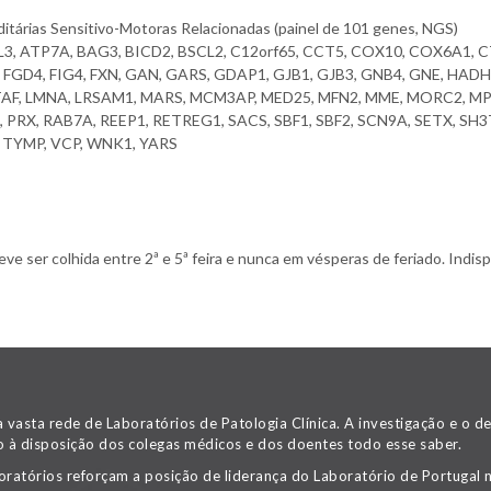
tárias Sensitivo-Motoras Relacionadas (painel de 101 genes, NGS)
3, ATP7A, BAG3, BICD2, BSCL2, C12orf65, CCT5, COX10, COX6A1,
FGD4, FIG4, FXN, GAN, GARS, GDAP1, GJB1, GJB3, GNB4, GNE, HADH
 LITAF, LMNA, LRSAM1, MARS, MCM3AP, MED25, MFN2, MME, MORC2, M
 PRX, RAB7A, REEP1, RETREG1, SACS, SBF1, SBF2, SCN9A, SETX, SH3
, TYMP, VCP, WNK1, YARS
 ser colhida entre 2ª e 5ª feira e nunca em vésperas de feriado. Indispe
asta rede de Laboratórios de Patologia Clínica. A investigação e o 
 à disposição dos colegas médicos e dos doentes todo esse saber.
oratórios reforçam a posição de liderança do Laboratório de Portugal n