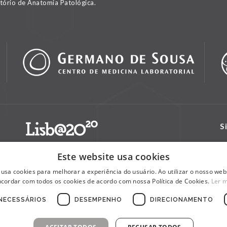
tório de Anatomia Patológica.
S
Este website usa cookies
 usa cookies para melhorar a experiência do usuário. Ao utilizar o nosso webs
cordar com todos os cookies de acordo com nossa Política de Cookies.
Ler 
NECESSÁRIOS
DESEMPENHO
DIRECIONAMENTO