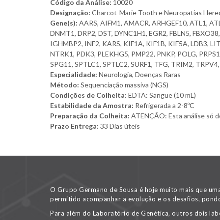
Código da Análise:
10020
Designação:
Charcot-Marie Tooth e Neuropatias Heredi
Gene(s):
AARS, AIFM1, AMACR, ARHGEF10, ATL1, ATL
DNMT1, DRP2, DST, DYNC1H1, EGR2, FBLN5, FBXO38, 
IGHMBP2, INF2, KARS, KIF1A, KIF1B, KIF5A, LDB3,
NTRK1, PDK3, PLEKHG5, PMP22, PNKP, POLG, PRPS1,
SPG11, SPTLC1, SPTLC2, SURF1, TFG, TRIM2, TRPV4
Especialidade:
Neurologia, Doenças Raras
Método:
Sequenciação massiva (NGS)
Condições de Colheita:
EDTA: Sangue (10 mL)
Estabilidade da Amostra:
Refrigerada a 2-8ºC
Preparação da Colheita:
ATENÇÃO: Esta análise só deve
Prazo Entrega:
33 Dias úteis
O Grupo Germano de Sousa é hoje muito mais que uma v
permitido acompanhar a evolução e os desafios, pondo
Para além do Laboratório de Genética, outros dois lab