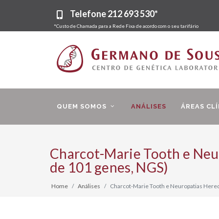
Telefone
212 693 530*
*Custo de Chamada para a Rede Fixa de acordo com o seu tarifário
QUEM SOMOS
ANÁLISES
ÁREAS CLÍ
Charcot-Marie Tooth e Neur
de 101 genes, NGS)
Home
Análises
Charcot-Marie Tooth e Neuropatias Heredi