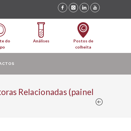
te do
Análises
Postos de
upo
colheita
ACTOS
oras Relacionadas (painel